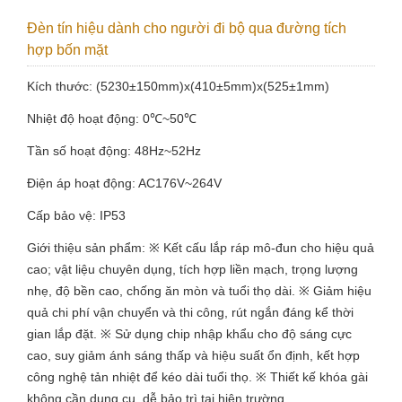
Đèn tín hiệu dành cho người đi bộ qua đường tích
hợp bốn mặt
Kích thước: (5230±150mm)x(410±5mm)x(525±1mm)
Nhiệt độ hoạt động: 0℃~50℃
Tần số hoạt động: 48Hz~52Hz
Điện áp hoạt động: AC176V~264V
Cấp bảo vệ: IP53
Giới thiệu sản phẩm: ※ Kết cấu lắp ráp mô-đun cho hiệu quả
cao; vật liệu chuyên dụng, tích hợp liền mạch, trọng lượng
nhẹ, độ bền cao, chống ăn mòn và tuổi thọ dài. ※ Giảm hiệu
quả chi phí vận chuyển và thi công, rút ngắn đáng kể thời
gian lắp đặt. ※ Sử dụng chip nhập khẩu cho độ sáng cực
cao, suy giảm ánh sáng thấp và hiệu suất ổn định, kết hợp
công nghệ tản nhiệt để kéo dài tuổi thọ. ※ Thiết kế khóa gài
không cần dụng cụ, dễ bảo trì tại hiện trường.